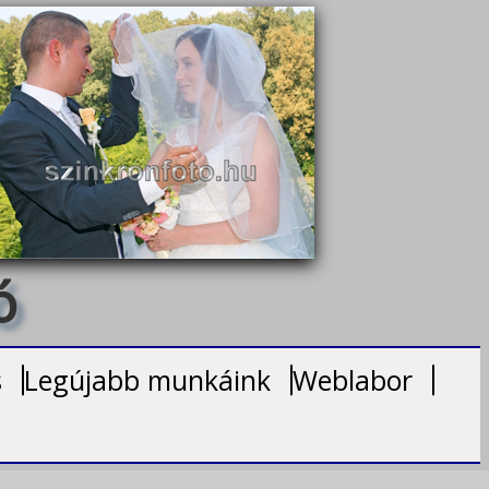
ó
s
Legújabb munkáink
Weblabor