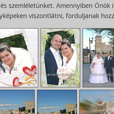
 és szemléletünket. Amennyiben Önök is
yképeken viszontlátni, forduljanak hoz