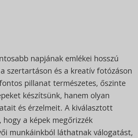
fontosabb napjának emlékei hosszú
 szertartáson és a kreatív fotózáson
ontos pillanat természetes, őszinte
épeket készítsünk, hanem olyan
tait és érzelmeit. A kiválasztott
a, hogy a képek megőrizzék
ői munkáinkból láthatnak válogatást,