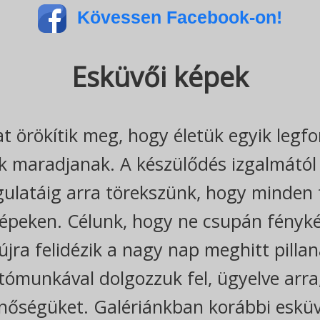
Kövessen Facebook-on!
Esküvői képek
kat örökítik meg, hogy életük egyik leg
maradjanak. A készülődés izgalmától a
ulatáig arra törekszünk, hogy minden f
képeken. Célunk, hogy ne csupán fényk
jra felidézik a nagy nap meghitt pillana
 utómunkával dolgozzuk fel, ügyelve arr
inőségüket. Galériánkban korábbi esküv