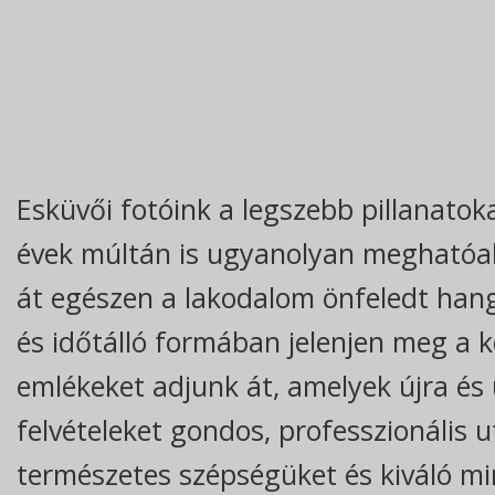
Esküvői fotóink a legszebb pillanato
évek múltán is ugyanolyan meghatóak 
át egészen a lakodalom önfeledt hang
és időtálló formában jelenjen meg a 
emlékeket adjunk át, amelyek újra és ú
felvételeket gondos, professzionális
természetes szépségüket és kiváló m