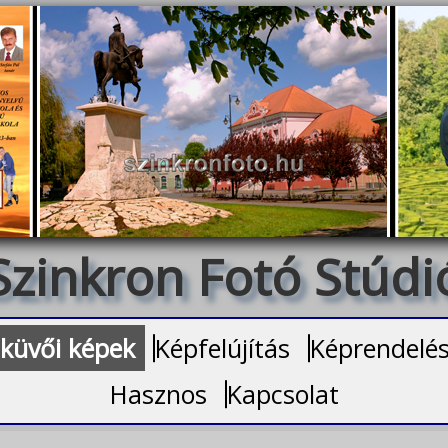
Szinkron Fotó Stúdi
küvői képek
Képfelújítás
Képrendelé
Hasznos
Kapcsolat